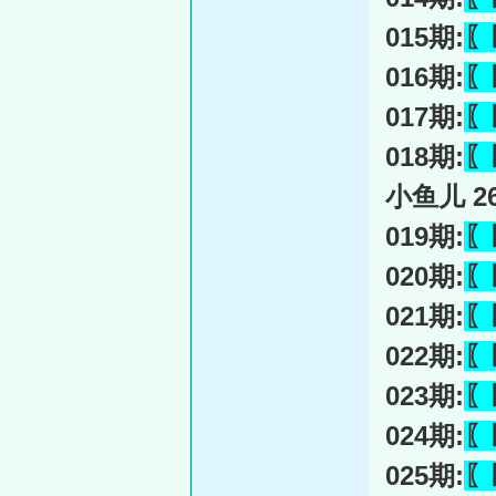
015期:
〖
016期:
〖
017期:
〖
018期:
〖
小鱼儿 26
019期:
〖
020期:
〖
021期:
〖
022期:
〖
023期:
〖
024期:
〖
025期:
〖