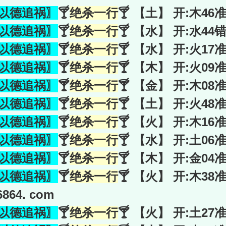
以德追祸〗
🍸
绝杀一行
🍸 【土】 开:木46
以德追祸〗
🍸
绝杀一行
🍸 【水】 开:水44
以德追祸〗
🍸
绝杀一行
🍸 【水】 开:火17
以德追祸〗
🍸
绝杀一行
🍸 【木】 开:火09
以德追祸〗
🍸
绝杀一行
🍸 【金】 开:木08
以德追祸〗
🍸
绝杀一行
🍸 【土】 开:火48
以德追祸〗
🍸
绝杀一行
🍸 【火】 开:木16
以德追祸〗
🍸
绝杀一行
🍸 【水】 开:土06
以德追祸〗
🍸
绝杀一行
🍸 【木】 开:金04
以德追祸〗
🍸
绝杀一行
🍸 【火】 开:木38
864. com
以德追祸〗
🍸
绝杀一行
🍸 【火】 开:土27