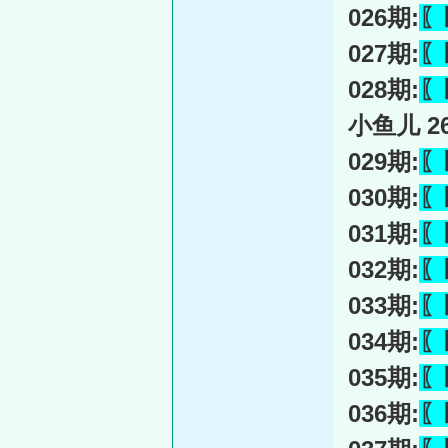
026期:
〖
027期:
〖
028期:
〖
小鱼儿 26
029期:
〖
030期:
〖
031期:
〖
032期:
〖
033期:
〖
034期:
〖
035期:
〖
036期:
〖