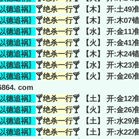
以德追祸〗
🍸
绝杀一行
🍸 【木】 开:土49
以德追祸〗
🍸
绝杀一行
🍸 【木】 开:木07
以德追祸〗
🍸
绝杀一行
🍸 【水】 开:金11
以德追祸〗
🍸
绝杀一行
🍸 【火】 开:金41
以德追祸〗
🍸
绝杀一行
🍸 【木】 开:木24
以德追祸〗
🍸
绝杀一行
🍸 【水】 开:木23
以德追祸〗
🍸
绝杀一行
🍸 【火】 开:金26
864. com
以德追祸〗
🍸
绝杀一行
🍸 【土】 开:金12
以德追祸〗
🍸
绝杀一行
🍸 【火】 开:金26
以德追祸〗
🍸
绝杀一行
🍸 【土】 开:水29
以德追祸〗
🍸
绝杀一行
🍸 【土】 开:水22