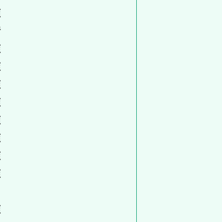
准
错
准
准
准
准
准
准
准
准
准