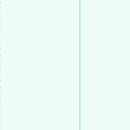
准
准
准
准
准
准
准
准
准
准
准