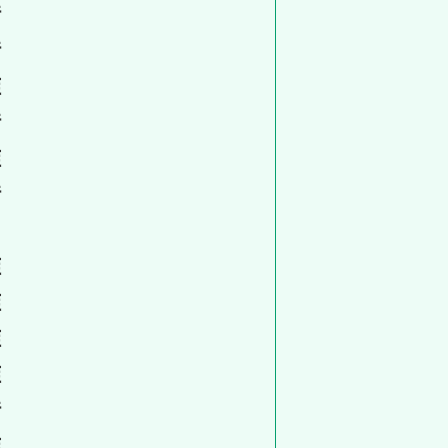
错
错
准
错
准
错
准
准
准
准
错
准