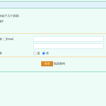
有如下几个原因:
!!
户名
Email
录
是
否
找回密码