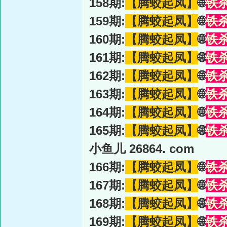
158期:
【腾蛟起凤】
🌐
铁
159期:
【腾蛟起凤】
🌐
铁
160期:
【腾蛟起凤】
🌐
铁
161期:
【腾蛟起凤】
🌐
铁
162期:
【腾蛟起凤】
🌐
铁
163期:
【腾蛟起凤】
🌐
铁
164期:
【腾蛟起凤】
🌐
铁
165期:
【腾蛟起凤】
🌐
铁
小鱼儿 26864. com
166期:
【腾蛟起凤】
🌐
铁
167期:
【腾蛟起凤】
🌐
铁
168期:
【腾蛟起凤】
🌐
铁
169期:
【腾蛟起凤】
🌐
铁