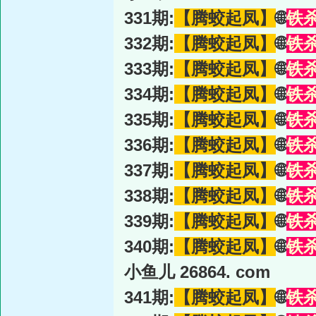
331期:
【腾蛟起凤】
🌐
铁
332期:
【腾蛟起凤】
🌐
铁
333期:
【腾蛟起凤】
🌐
铁
334期:
【腾蛟起凤】
🌐
铁
335期:
【腾蛟起凤】
🌐
铁
336期:
【腾蛟起凤】
🌐
铁
337期:
【腾蛟起凤】
🌐
铁
338期:
【腾蛟起凤】
🌐
铁
339期:
【腾蛟起凤】
🌐
铁
340期:
【腾蛟起凤】
🌐
铁
小鱼儿 26864. com
341期:
【腾蛟起凤】
🌐
铁