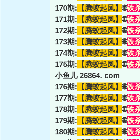
170期:
【腾蛟起凤】
🌐
铁
171期:
【腾蛟起凤】
🌐
铁
172期:
【腾蛟起凤】
🌐
铁
173期:
【腾蛟起凤】
🌐
铁
174期:
【腾蛟起凤】
🌐
铁
175期:
【腾蛟起凤】
🌐
铁
小鱼儿 26864. com
176期:
【腾蛟起凤】
🌐
铁
177期:
【腾蛟起凤】
🌐
铁
178期:
【腾蛟起凤】
🌐
铁
179期:
【腾蛟起凤】
🌐
铁
180期:
【腾蛟起凤】
🌐
铁