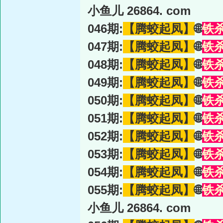
小鱼儿 26864. com
046期:
【腾蛟起凤】
🌐
铁
047期:
【腾蛟起凤】
🌐
铁
048期:
【腾蛟起凤】
🌐
铁
049期:
【腾蛟起凤】
🌐
铁
050期:
【腾蛟起凤】
🌐
铁
051期:
【腾蛟起凤】
🌐
铁
052期:
【腾蛟起凤】
🌐
铁
053期:
【腾蛟起凤】
🌐
铁
054期:
【腾蛟起凤】
🌐
铁
055期:
【腾蛟起凤】
🌐
铁
小鱼儿 26864. com