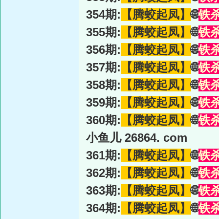
354期:
【腾蛟起凤】
🌐
铁
355期:
【腾蛟起凤】
🌐
铁
356期:
【腾蛟起凤】
🌐
铁
357期:
【腾蛟起凤】
🌐
铁
358期:
【腾蛟起凤】
🌐
铁
359期:
【腾蛟起凤】
🌐
铁
360期:
【腾蛟起凤】
🌐
铁
小鱼儿 26864. com
361期:
【腾蛟起凤】
🌐
铁
362期:
【腾蛟起凤】
🌐
铁
363期:
【腾蛟起凤】
🌐
铁
364期:
【腾蛟起凤】
🌐
铁