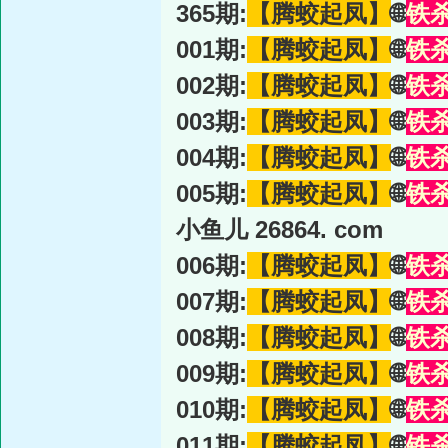
365期:
【腾蛟起凤】
🌐
铁
001期:
【腾蛟起凤】
🌐
铁
002期:
【腾蛟起凤】
🌐
铁
003期:
【腾蛟起凤】
🌐
铁
004期:
【腾蛟起凤】
🌐
铁
005期:
【腾蛟起凤】
🌐
铁
小鱼儿 26864. com
006期:
【腾蛟起凤】
🌐
铁
007期:
【腾蛟起凤】
🌐
铁
008期:
【腾蛟起凤】
🌐
铁
009期:
【腾蛟起凤】
🌐
铁
010期:
【腾蛟起凤】
🌐
铁
011期:
【腾蛟起凤】
🌐
铁