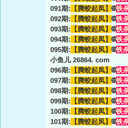
091期:
【腾蛟起凤】
🌐
铁
092期:
【腾蛟起凤】
🌐
铁
093期:
【腾蛟起凤】
🌐
铁
094期:
【腾蛟起凤】
🌐
铁
095期:
【腾蛟起凤】
🌐
铁
小鱼儿 26864. com
096期:
【腾蛟起凤】
🌐
铁
097期:
【腾蛟起凤】
🌐
铁
098期:
【腾蛟起凤】
🌐
铁
099期:
【腾蛟起凤】
🌐
铁
100期:
【腾蛟起凤】
🌐
铁
101期:
【腾蛟起凤】
🌐
铁