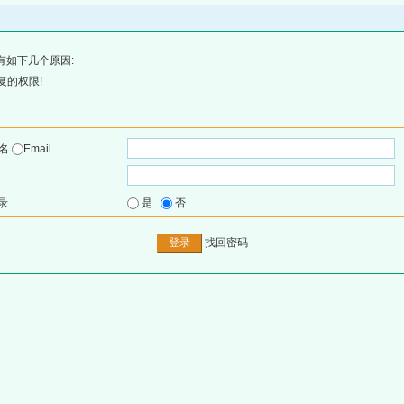
有如下几个原因:
复的权限!
户名
Email
录
是
否
找回密码